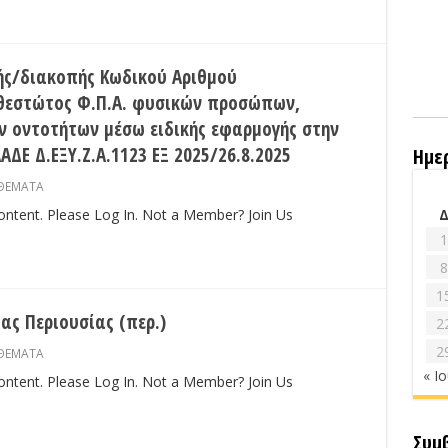
ς/διακοπής Κωδικού Αριθμού
καθεστώτος Φ.Π.Α. φυσικών προσώπων,
 οντοτήτων μέσω ειδικής εφαρμογής στην
ΔΕ Δ.ΕΞΥ.Ζ.Α.1123 ΕΞ 2025/26.8.2025
Ημε
ΘΕΜΑΤΑ
content. Please Log In. Not a Member? Join Us
1
8
1
ας Περιουσίας (περ.)
2
2
ΘΕΜΑΤΑ
« Ι
content. Please Log In. Not a Member? Join Us
Συμ