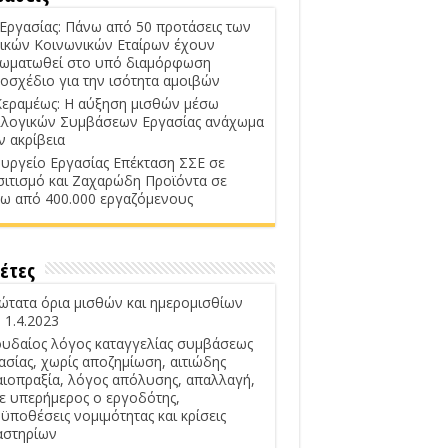
 Εργασίας: Πάνω από 50 προτάσεις των
ικών Κοινωνικών Εταίρων έχουν
ωματωθεί στο υπό διαμόρφωση
οσχέδιο για την ισότητα αμοιβών
Κεραμέως: Η αύξηση μισθών μέσω
λογικών Συμβάσεων Εργασίας ανάχωμα
ν ακρίβεια
υργείο Εργασίας Επέκταση ΣΣΕ σε
σιτισμό και Ζαχαρώδη Προϊόντα σε
ω από 400.000 εργαζόμενους
έτες
ώτατα όρια μισθών και ημερομισθίων
 1.4.2023
υδαίος λόγος καταγγελίας συμβάσεως
ασίας, χωρίς αποζημίωση, αιτιώδης
αιοπραξία, λόγος απόλυσης, απαλλαγή,
ε υπερήμερος ο εργοδότης,
ϋποθέσεις νομιμότητας και κρίσεις
αστηρίων