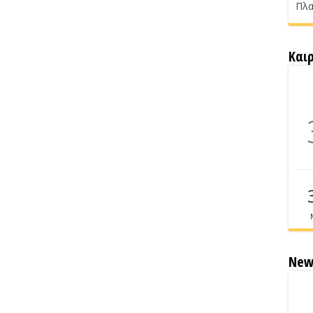
Πλα
Και
New