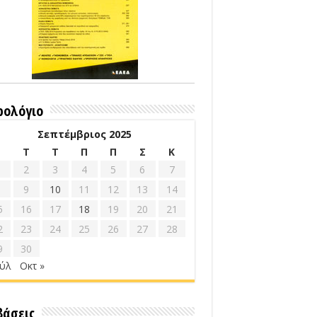
ρολόγιο
Σεπτέμβριος 2025
Δ
Τ
Τ
Π
Π
Σ
Κ
2
3
4
5
6
7
9
10
11
12
13
14
5
16
17
18
19
20
21
2
23
24
25
26
27
28
9
30
ούλ
Οκτ »
βάσεις