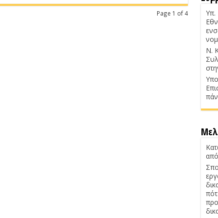
Υπ.
Page 1 of 4
Εθν
ενσ
νομ
Ν. 
Συλ
στη
Υπο
Επι
πάν
Μελ
Κατ
από
Σπο
εργ
δικ
πότ
προ
δικ