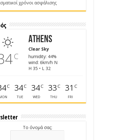
σματικοί χρόνοι ασφάλισης
ρός
Athens
Clear Sky
34
C
humidity: 44%
wind: 6km/h N
H 35 • L 32
34
34
34
33
31
C
C
C
C
C
MON
TUE
WED
THU
FRI
sletter
Το όνομά σας: