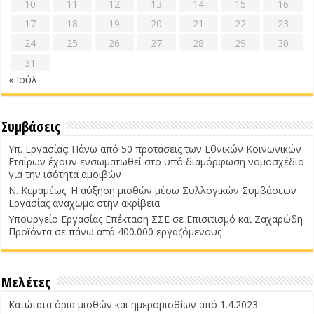
10
11
12
13
14
15
16
17
18
19
20
21
22
23
24
25
26
27
28
29
30
31
« Ιούλ
Συμβάσεις
Υπ. Εργασίας: Πάνω από 50 προτάσεις των Εθνικών Κοινωνικών
Εταίρων έχουν ενσωματωθεί στο υπό διαμόρφωση νομοσχέδιο
για την ισότητα αμοιβών
Ν. Κεραμέως: Η αύξηση μισθών μέσω Συλλογικών Συμβάσεων
Εργασίας ανάχωμα στην ακρίβεια
Υπουργείο Εργασίας Επέκταση ΣΣΕ σε Επισιτισμό και Ζαχαρώδη
Προϊόντα σε πάνω από 400.000 εργαζόμενους
Μελέτες
Κατώτατα όρια μισθών και ημερομισθίων από 1.4.2023