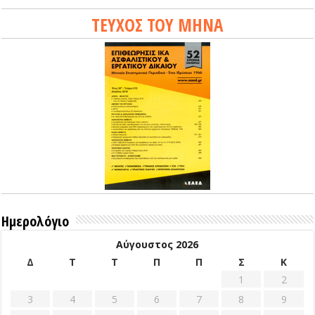
ΤΕΥΧΟΣ ΤΟΥ ΜΗΝΑ
Ημερολόγιο
Αύγουστος 2026
Δ
Τ
Τ
Π
Π
Σ
Κ
1
2
3
4
5
6
7
8
9