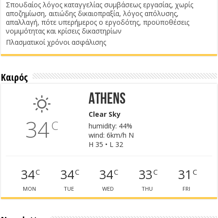
Σπουδαίος λόγος καταγγελίας συμβάσεως εργασίας, χωρίς
αποζημίωση, αιτιώδης δικαιοπραξία, λόγος απόλυσης,
απαλλαγή, πότε υπερήμερος ο εργοδότης, προϋποθέσεις
νομιμότητας και κρίσεις δικαστηρίων
Πλασματικοί χρόνοι ασφάλισης
Καιρός
Athens
Clear Sky
34
C
humidity: 44%
wind: 6km/h N
H 35 • L 32
34
34
34
33
31
C
C
C
C
C
MON
TUE
WED
THU
FRI