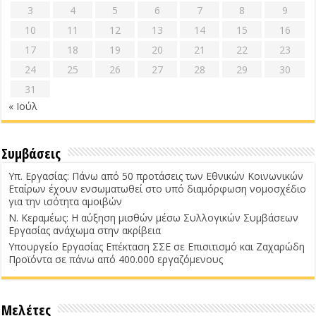
3
4
5
6
7
8
9
10
11
12
13
14
15
16
17
18
19
20
21
22
23
24
25
26
27
28
29
30
31
« Ιούλ
Συμβάσεις
Υπ. Εργασίας: Πάνω από 50 προτάσεις των Εθνικών Κοινωνικών
Εταίρων έχουν ενσωματωθεί στο υπό διαμόρφωση νομοσχέδιο
για την ισότητα αμοιβών
Ν. Κεραμέως: Η αύξηση μισθών μέσω Συλλογικών Συμβάσεων
Εργασίας ανάχωμα στην ακρίβεια
Υπουργείο Εργασίας Επέκταση ΣΣΕ σε Επισιτισμό και Ζαχαρώδη
Προϊόντα σε πάνω από 400.000 εργαζόμενους
Μελέτες