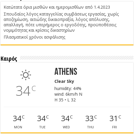
Κατώτατα όρια μισθών και ημερομισθίων από 1.4.2023
Σπουδαίος λόγος καταγγελίας συμβάσεως εργασίας, χωρίς
αποζημίωση, αιτιώδης δικαιοπραξία, λόγος απόλυσης,
απαλλαγή, πότε υπερήμερος ο εργοδότης, προϋποθέσεις
νομιμότητας και κρίσεις δικαστηρίων
Πλασματικοί χρόνοι ασφάλισης
Καιρός
Athens
Clear Sky
34
C
humidity: 44%
wind: 6km/h N
H 35 • L 32
34
34
34
33
31
C
C
C
C
C
MON
TUE
WED
THU
FRI