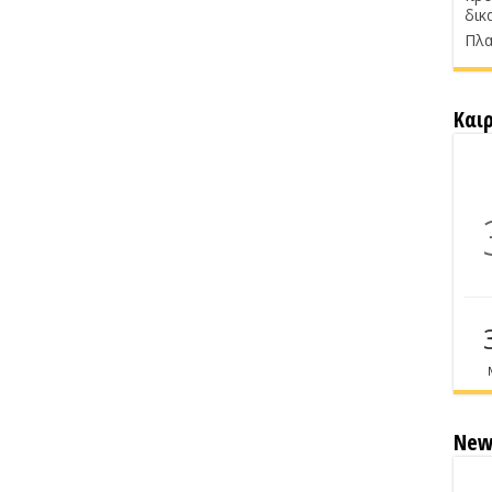
δικ
Πλα
Και
New