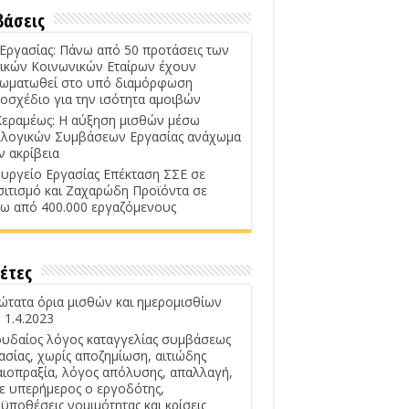
βάσεις
 Εργασίας: Πάνω από 50 προτάσεις των
ικών Κοινωνικών Εταίρων έχουν
ωματωθεί στο υπό διαμόρφωση
οσχέδιο για την ισότητα αμοιβών
Κεραμέως: Η αύξηση μισθών μέσω
λογικών Συμβάσεων Εργασίας ανάχωμα
ν ακρίβεια
υργείο Εργασίας Επέκταση ΣΣΕ σε
σιτισμό και Ζαχαρώδη Προϊόντα σε
ω από 400.000 εργαζόμενους
έτες
ώτατα όρια μισθών και ημερομισθίων
 1.4.2023
υδαίος λόγος καταγγελίας συμβάσεως
ασίας, χωρίς αποζημίωση, αιτιώδης
αιοπραξία, λόγος απόλυσης, απαλλαγή,
ε υπερήμερος ο εργοδότης,
ϋποθέσεις νομιμότητας και κρίσεις