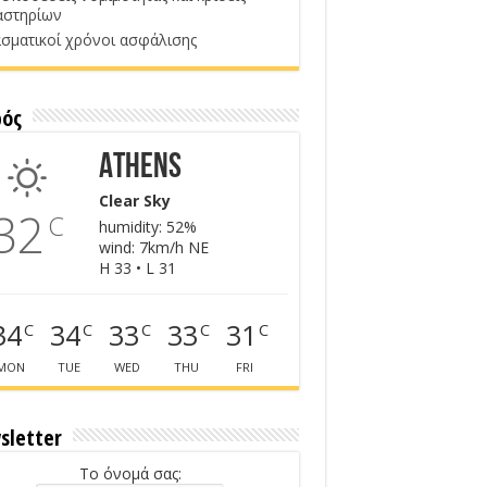
αστηρίων
σματικοί χρόνοι ασφάλισης
ρός
Athens
Clear Sky
32
C
humidity: 52%
wind: 7km/h NE
H 33 • L 31
34
34
33
33
31
C
C
C
C
C
MON
TUE
WED
THU
FRI
sletter
Το όνομά σας: