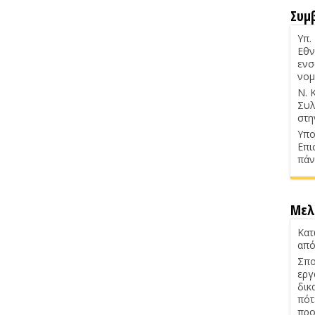
Συμ
Υπ.
Εθν
ενσ
νομ
Ν. 
Συλ
στη
Υπο
Επι
πάν
Μελ
Κατ
από
Σπο
εργ
δικ
πότ
προ