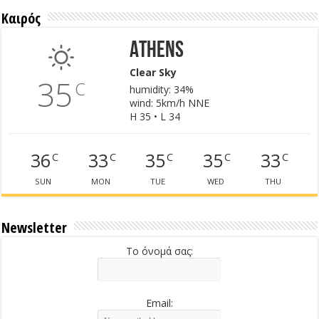
Καιρός
Athens
Clear Sky
35
C
humidity: 34%
wind: 5km/h NNE
H 35 • L 34
36
33
35
35
33
C
C
C
C
C
SUN
MON
TUE
WED
THU
Newsletter
Το όνομά σας:
Email: