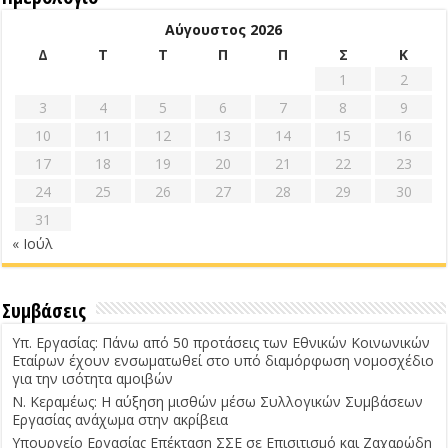
Αύγουστος 2026
Δ
Τ
Τ
Π
Π
Σ
Κ
1
2
3
4
5
6
7
8
9
10
11
12
13
14
15
16
17
18
19
20
21
22
23
24
25
26
27
28
29
30
31
« Ιούλ
Συμβάσεις
Υπ. Εργασίας: Πάνω από 50 προτάσεις των Εθνικών Κοινωνικών
Εταίρων έχουν ενσωματωθεί στο υπό διαμόρφωση νομοσχέδιο
για την ισότητα αμοιβών
Ν. Κεραμέως: Η αύξηση μισθών μέσω Συλλογικών Συμβάσεων
Εργασίας ανάχωμα στην ακρίβεια
Υπουργείο Εργασίας Επέκταση ΣΣΕ σε Επισιτισμό και Ζαχαρώδη