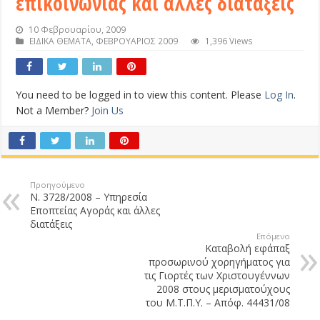
επικοινωνίας και άλλες διατάξεις
10 Φεβρουαρίου, 2009
ΕΙΔΙΚΑ ΘΕΜΑΤΑ
,
ΦΕΒΡΟΥΑΡΙΟΣ 2009
1,396 Views
You need to be logged in to view this content. Please
Log In
.
Not a Member?
Join Us
Προηγούμενο
Ν. 3728/2008 – Υπηρεσία
Εποπτείας Αγοράς και άλλες
διατάξεις
Επόμενο
Καταβολή εφάπαξ
προσωρινού χορηγήματος για
τις Γιορτές των Χριστουγέννων
2008 στους μερισματούχους
του Μ.Τ.Π.Υ. – Απόφ. 44431/08