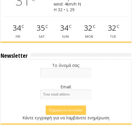
31
wind: 4km/h N
H 32 • L 29
34
35
34
32
32
C
C
C
C
C
FRI
SAT
SUN
MON
TUE
Newsletter
Το όνομά σας:
Email:
Κάντε εγγραφή για να λαμβάνετε ενημέρωση