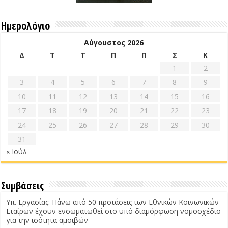
Ημερολόγιο
Αύγουστος 2026
Δ
Τ
Τ
Π
Π
Σ
Κ
1
2
3
4
5
6
7
8
9
10
11
12
13
14
15
16
17
18
19
20
21
22
23
24
25
26
27
28
29
30
31
« Ιούλ
Συμβάσεις
Υπ. Εργασίας: Πάνω από 50 προτάσεις των Εθνικών Κοινωνικών
Εταίρων έχουν ενσωματωθεί στο υπό διαμόρφωση νομοσχέδιο
για την ισότητα αμοιβών