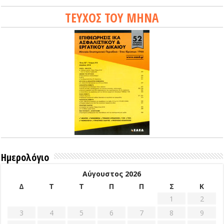
ΤΕΥΧΟΣ ΤΟΥ ΜΗΝΑ
Ημερολόγιο
Αύγουστος 2026
Δ
Τ
Τ
Π
Π
Σ
Κ
1
2
3
4
5
6
7
8
9