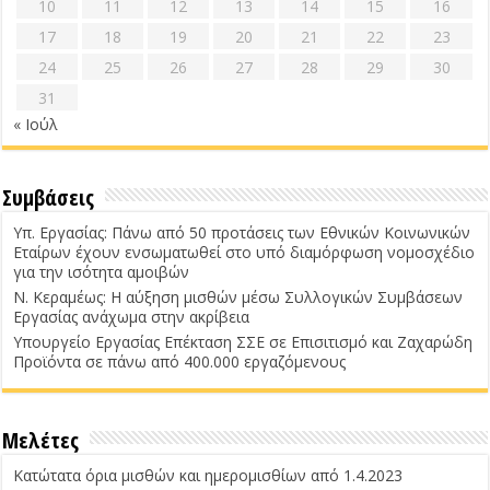
10
11
12
13
14
15
16
17
18
19
20
21
22
23
24
25
26
27
28
29
30
31
« Ιούλ
Συμβάσεις
Υπ. Εργασίας: Πάνω από 50 προτάσεις των Εθνικών Κοινωνικών
Εταίρων έχουν ενσωματωθεί στο υπό διαμόρφωση νομοσχέδιο
για την ισότητα αμοιβών
Ν. Κεραμέως: Η αύξηση μισθών μέσω Συλλογικών Συμβάσεων
Εργασίας ανάχωμα στην ακρίβεια
Υπουργείο Εργασίας Επέκταση ΣΣΕ σε Επισιτισμό και Ζαχαρώδη
Προϊόντα σε πάνω από 400.000 εργαζόμενους
Μελέτες
Κατώτατα όρια μισθών και ημερομισθίων από 1.4.2023