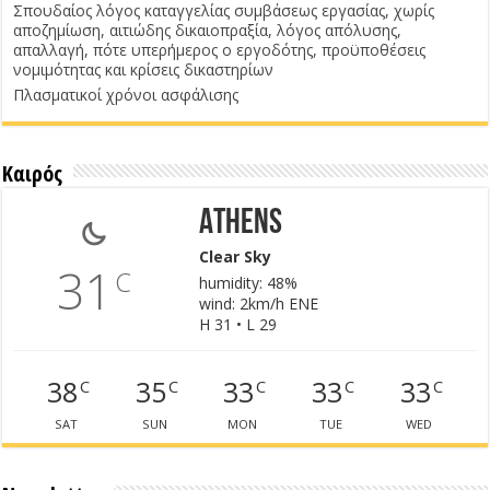
Σπουδαίος λόγος καταγγελίας συμβάσεως εργασίας, χωρίς
αποζημίωση, αιτιώδης δικαιοπραξία, λόγος απόλυσης,
απαλλαγή, πότε υπερήμερος ο εργοδότης, προϋποθέσεις
νομιμότητας και κρίσεις δικαστηρίων
Πλασματικοί χρόνοι ασφάλισης
Καιρός
Athens
Clear Sky
31
C
humidity: 48%
wind: 2km/h ENE
H 31 • L 29
38
35
33
33
33
C
C
C
C
C
SAT
SUN
MON
TUE
WED