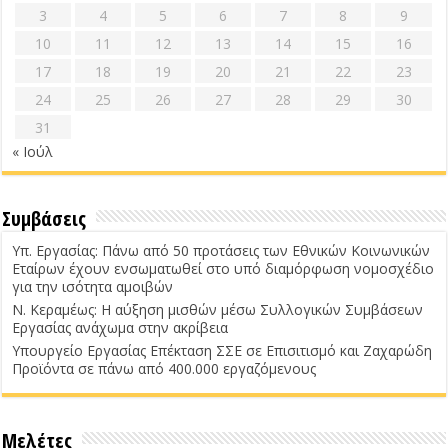
3
4
5
6
7
8
9
10
11
12
13
14
15
16
17
18
19
20
21
22
23
24
25
26
27
28
29
30
31
« Ιούλ
Συμβάσεις
Υπ. Εργασίας: Πάνω από 50 προτάσεις των Εθνικών Κοινωνικών
Εταίρων έχουν ενσωματωθεί στο υπό διαμόρφωση νομοσχέδιο
για την ισότητα αμοιβών
Ν. Κεραμέως: Η αύξηση μισθών μέσω Συλλογικών Συμβάσεων
Εργασίας ανάχωμα στην ακρίβεια
Υπουργείο Εργασίας Επέκταση ΣΣΕ σε Επισιτισμό και Ζαχαρώδη
Προϊόντα σε πάνω από 400.000 εργαζόμενους
Μελέτες