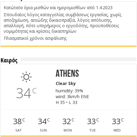
Κατώτατα όρια μισθών και ημερομισθίων από 1.4.2023
Σπουδαίος λόγος καταγγελίας συμβάσεως εργασίας, χωρίς
αποζημίωση, αιτιώδης δικαιοπραξία, λόγος απόλυσης,
απαλλαγή, πότε υπερήμερος ο εργοδότης, προϋποθέσεις
νομιμότητας και κρίσεις δικαστηρίων
Πλασματικοί χρόνοι ασφάλισης
Καιρός
Athens
Clear Sky
34
C
humidity: 39%
wind: 3km/h ENE
H 35 • L 33
38
34
32
33
33
C
C
C
C
C
SAT
SUN
MON
TUE
WED