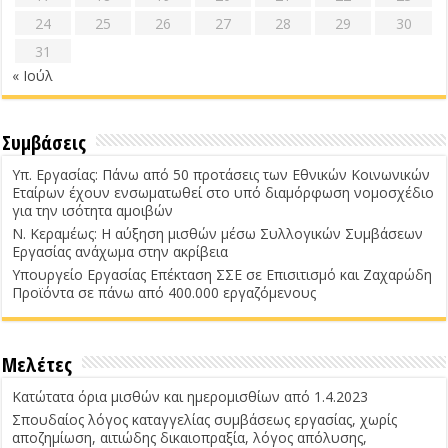
24
25
26
27
28
29
30
31
« Ιούλ
Συμβάσεις
Υπ. Εργασίας: Πάνω από 50 προτάσεις των Εθνικών Κοινωνικών
Εταίρων έχουν ενσωματωθεί στο υπό διαμόρφωση νομοσχέδιο
για την ισότητα αμοιβών
Ν. Κεραμέως: Η αύξηση μισθών μέσω Συλλογικών Συμβάσεων
Εργασίας ανάχωμα στην ακρίβεια
Υπουργείο Εργασίας Επέκταση ΣΣΕ σε Επισιτισμό και Ζαχαρώδη
Προϊόντα σε πάνω από 400.000 εργαζόμενους
Μελέτες
Κατώτατα όρια μισθών και ημερομισθίων από 1.4.2023
Σπουδαίος λόγος καταγγελίας συμβάσεως εργασίας, χωρίς
αποζημίωση, αιτιώδης δικαιοπραξία, λόγος απόλυσης,