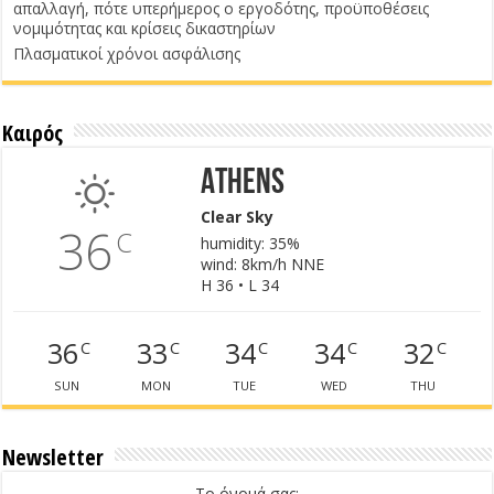
απαλλαγή, πότε υπερήμερος ο εργοδότης, προϋποθέσεις
νομιμότητας και κρίσεις δικαστηρίων
Πλασματικοί χρόνοι ασφάλισης
Καιρός
Athens
Clear Sky
36
C
humidity: 35%
wind: 8km/h NNE
H 36 • L 34
36
33
34
34
32
C
C
C
C
C
SUN
MON
TUE
WED
THU
Newsletter
Το όνομά σας: