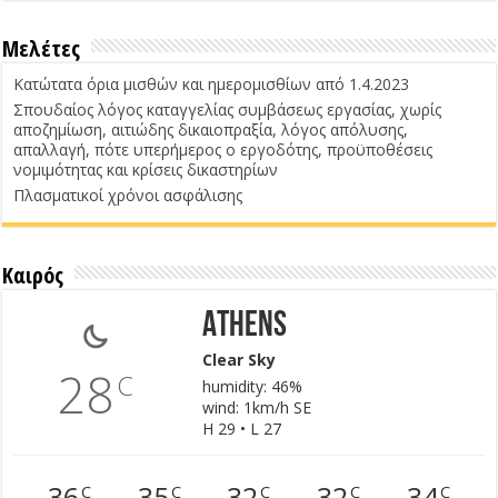
Μελέτες
Κατώτατα όρια μισθών και ημερομισθίων από 1.4.2023
Σπουδαίος λόγος καταγγελίας συμβάσεως εργασίας, χωρίς
αποζημίωση, αιτιώδης δικαιοπραξία, λόγος απόλυσης,
απαλλαγή, πότε υπερήμερος ο εργοδότης, προϋποθέσεις
νομιμότητας και κρίσεις δικαστηρίων
Πλασματικοί χρόνοι ασφάλισης
Καιρός
Athens
Clear Sky
28
C
humidity: 46%
wind: 1km/h SE
H 29 • L 27
36
35
32
32
34
C
C
C
C
C