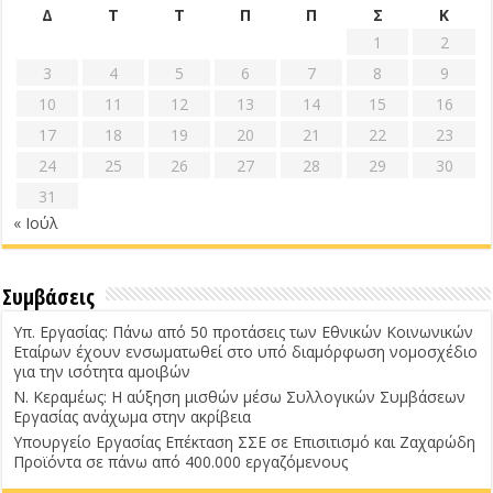
Δ
Τ
Τ
Π
Π
Σ
Κ
1
2
3
4
5
6
7
8
9
10
11
12
13
14
15
16
17
18
19
20
21
22
23
24
25
26
27
28
29
30
31
« Ιούλ
Συμβάσεις
Υπ. Εργασίας: Πάνω από 50 προτάσεις των Εθνικών Κοινωνικών
Εταίρων έχουν ενσωματωθεί στο υπό διαμόρφωση νομοσχέδιο
για την ισότητα αμοιβών
Ν. Κεραμέως: Η αύξηση μισθών μέσω Συλλογικών Συμβάσεων
Εργασίας ανάχωμα στην ακρίβεια
Υπουργείο Εργασίας Επέκταση ΣΣΕ σε Επισιτισμό και Ζαχαρώδη
Προϊόντα σε πάνω από 400.000 εργαζόμενους