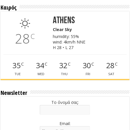
Καιρός
Athens
Clear Sky
28
C
humidity: 55%
wind: 4km/h NNE
H 28 • L 27
35
34
32
30
28
C
C
C
C
C
TUE
WED
THU
FRI
SAT
Newsletter
Το όνομά σας:
Email: