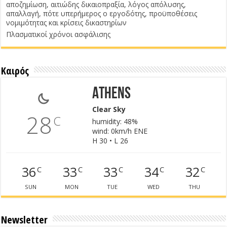
αποζημίωση, αιτιώδης δικαιοπραξία, λόγος απόλυσης,
απαλλαγή, πότε υπερήμερος ο εργοδότης, προϋποθέσεις
νομιμότητας και κρίσεις δικαστηρίων
Πλασματικοί χρόνοι ασφάλισης
Καιρός
Athens
Clear Sky
28
C
humidity: 48%
wind: 0km/h ENE
H 30 • L 26
36
33
33
34
32
C
C
C
C
C
SUN
MON
TUE
WED
THU
Newsletter