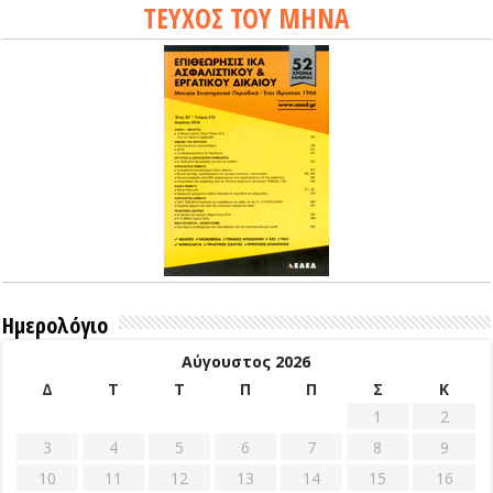
ΤΕΥΧΟΣ ΤΟΥ ΜΗΝΑ
Ημερολόγιο
Αύγουστος 2026
Δ
Τ
Τ
Π
Π
Σ
Κ
1
2
3
4
5
6
7
8
9
10
11
12
13
14
15
16