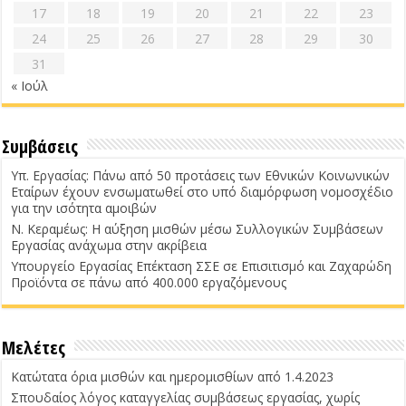
17
18
19
20
21
22
23
24
25
26
27
28
29
30
31
« Ιούλ
Συμβάσεις
Υπ. Εργασίας: Πάνω από 50 προτάσεις των Εθνικών Κοινωνικών
Εταίρων έχουν ενσωματωθεί στο υπό διαμόρφωση νομοσχέδιο
για την ισότητα αμοιβών
Ν. Κεραμέως: Η αύξηση μισθών μέσω Συλλογικών Συμβάσεων
Εργασίας ανάχωμα στην ακρίβεια
Υπουργείο Εργασίας Επέκταση ΣΣΕ σε Επισιτισμό και Ζαχαρώδη
Προϊόντα σε πάνω από 400.000 εργαζόμενους
Μελέτες
Κατώτατα όρια μισθών και ημερομισθίων από 1.4.2023
Σπουδαίος λόγος καταγγελίας συμβάσεως εργασίας, χωρίς