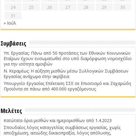
24
25
26
27
28
29
30
31
« Ιούλ
Συμβάσεις
Υπ. Εργασίας: Πάνω από 50 προτάσεις των Εθνικών Κοινωνικών
Εταίρων έχουν ενσωματωθεί στο υπό διαμόρφωση νομοσχέδιο
για την ισότητα αμοιβών
Ν. Κεραμέως: Η αύξηση μισθών μέσω Συλλογικών Συμβάσεων
Εργασίας ανάχωμα στην ακρίβεια
Υπουργείο Εργασίας Επέκταση ΣΣΕ σε Επισιτισμό και Ζαχαρώδη
Προϊόντα σε πάνω από 400.000 εργαζόμενους
Μελέτες
Κατώτατα όρια μισθών και ημερομισθίων από 1.4.2023
Σπουδαίος λόγος καταγγελίας συμβάσεως εργασίας, χωρίς
αποζημίωση, αιτιώδης δικαιοπραξία, λόγος απόλυσης,