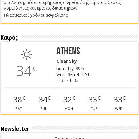
απαλλαγή, πότε υπερήμερος ο εργοδότης, προϋποθέσεις
νομιμότητας και κρίσεις δικαστηρίων
Πλασματικοί χρόνοι ασφάλισης
Καιρός
Athens
Clear Sky
34
C
humidity: 39%
wind: 3km/h ENE
H 35 • L 33
38
34
32
33
33
C
C
C
C
C
SAT
SUN
MON
TUE
WED
Newsletter
Το όνομά σας: