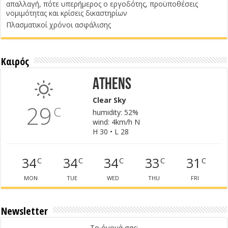
απαλλαγή, πότε υπερήμερος ο εργοδότης, προϋποθέσεις
νομιμότητας και κρίσεις δικαστηρίων
Πλασματικοί χρόνοι ασφάλισης
Καιρός
Athens
Clear Sky
29
C
humidity: 52%
wind: 4km/h N
H 30 • L 28
34
34
34
33
31
C
C
C
C
C
MON
TUE
WED
THU
FRI
Newsletter
Το όνομά σας: