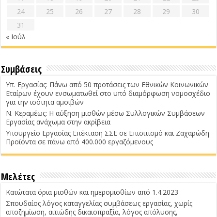
24
25
26
27
28
29
30
31
« Ιούλ
Συμβάσεις
Υπ. Εργασίας: Πάνω από 50 προτάσεις των Εθνικών Κοινωνικών
Εταίρων έχουν ενσωματωθεί στο υπό διαμόρφωση νομοσχέδιο
για την ισότητα αμοιβών
Ν. Κεραμέως: Η αύξηση μισθών μέσω Συλλογικών Συμβάσεων
Εργασίας ανάχωμα στην ακρίβεια
Υπουργείο Εργασίας Επέκταση ΣΣΕ σε Επισιτισμό και Ζαχαρώδη
Προϊόντα σε πάνω από 400.000 εργαζόμενους
Μελέτες
Κατώτατα όρια μισθών και ημερομισθίων από 1.4.2023
Σπουδαίος λόγος καταγγελίας συμβάσεως εργασίας, χωρίς
αποζημίωση, αιτιώδης δικαιοπραξία, λόγος απόλυσης,