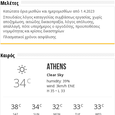
Μελέτες
Κατώτατα όρια μισθών και ημερομισθίων από 1.4.2023
Σπουδαίος λόγος καταγγελίας συμβάσεως εργασίας, χωρίς
αποζημίωση, αιτιώδης δικαιοπραξία, λόγος απόλυσης,
απαλλαγή, πότε υπερήμερος ο εργοδότης, προϋποθέσεις
νομιμότητας και κρίσεις δικαστηρίων
Πλασματικοί χρόνοι ασφάλισης
Καιρός
Athens
Clear Sky
34
C
humidity: 39%
wind: 3km/h ENE
H 35 • L 33
38
34
32
33
33
C
C
C
C
C
SAT
SUN
MON
TUE
WED