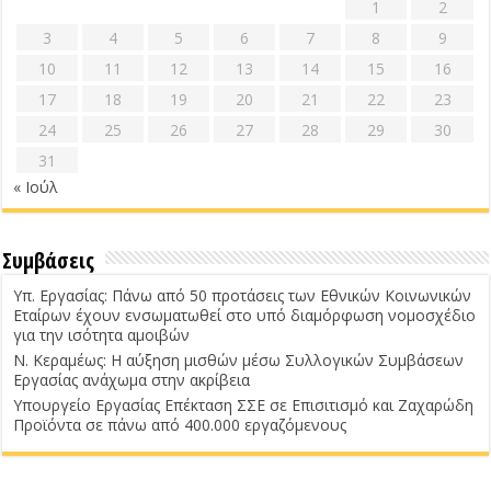
1
2
3
4
5
6
7
8
9
10
11
12
13
14
15
16
17
18
19
20
21
22
23
24
25
26
27
28
29
30
31
« Ιούλ
Συμβάσεις
Υπ. Εργασίας: Πάνω από 50 προτάσεις των Εθνικών Κοινωνικών
Εταίρων έχουν ενσωματωθεί στο υπό διαμόρφωση νομοσχέδιο
για την ισότητα αμοιβών
Ν. Κεραμέως: Η αύξηση μισθών μέσω Συλλογικών Συμβάσεων
Εργασίας ανάχωμα στην ακρίβεια
Υπουργείο Εργασίας Επέκταση ΣΣΕ σε Επισιτισμό και Ζαχαρώδη
Προϊόντα σε πάνω από 400.000 εργαζόμενους