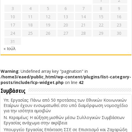
1
2
3
4
5
6
7
8
9
10
11
12
13
14
15
16
17
18
19
20
21
22
23
24
25
26
27
28
29
30
31
« Ιούλ
Warning
: Undefined array key "pagination" in
/home3/eaed/public_html/wp-content/plugins/list-category-
posts/include/lcp-widget.php
on line
42
Συμβάσεις
Υπ. Εργασίας: Πάνω από 50 προτάσεις των Εθνικών Κοινωνικών
Εταίρων έχουν ενσωματωθεί στο υπό διαμόρφωση νομοσχέδιο
για την ισότητα αμοιβών
Ν. Κεραμέως: Η αύξηση μισθών μέσω Συλλογικών Συμβάσεων
Εργασίας ανάχωμα στην ακρίβεια
Υπουργείο Εργασίας Επέκταση ΣΣΕ σε Επισιτισμό και Ζαχαρώδη