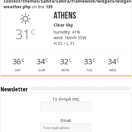
content/themes/sahifa/sahifa/framework/widgets/widget
weather.php
on line
135
Athens
Clear Sky
31
C
humidity: 41%
wind: 1km/h SSW
H 32 • L 31
36
34
32
33
34
C
C
C
C
C
SAT
SUN
MON
TUE
WED
Newsletter
Το όνομά σας:
Email: