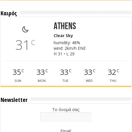
Καιρός
Athens
Clear Sky
31
C
humidity: 48%
wind: 2km/h ENE
H 31 • L 29
35
33
33
33
32
C
C
C
C
C
SUN
MON
TUE
WED
THU
Newsletter
Το όνομά σας:
Email: