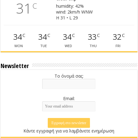
31
C
humidity: 42%
wind: 2km/h WNW
H 31 • L 29
34
34
34
33
32
C
C
C
C
C
MON
TUE
WED
THU
FRI
Newsletter
Το όνομά σας:
Email:
Κάντε εγγραφή για να λαμβάνετε ενημέρωση