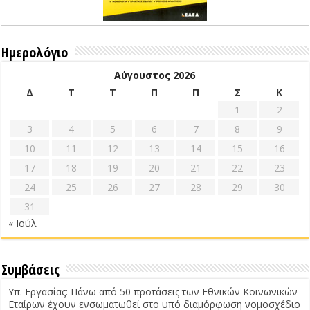
Ημερολόγιο
Αύγουστος 2026
Δ
Τ
Τ
Π
Π
Σ
Κ
1
2
3
4
5
6
7
8
9
10
11
12
13
14
15
16
17
18
19
20
21
22
23
24
25
26
27
28
29
30
31
« Ιούλ
Συμβάσεις
Υπ. Εργασίας: Πάνω από 50 προτάσεις των Εθνικών Κοινωνικών
Εταίρων έχουν ενσωματωθεί στο υπό διαμόρφωση νομοσχέδιο