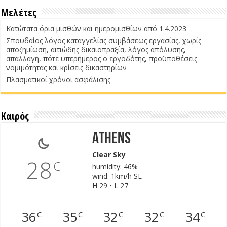
Μελέτες
Κατώτατα όρια μισθών και ημερομισθίων από 1.4.2023
Σπουδαίος λόγος καταγγελίας συμβάσεως εργασίας, χωρίς
αποζημίωση, αιτιώδης δικαιοπραξία, λόγος απόλυσης,
απαλλαγή, πότε υπερήμερος ο εργοδότης, προϋποθέσεις
νομιμότητας και κρίσεις δικαστηρίων
Πλασματικοί χρόνοι ασφάλισης
Καιρός
Athens
Clear Sky
28
C
humidity: 46%
wind: 1km/h SE
H 29 • L 27
36
35
32
32
34
C
C
C
C
C