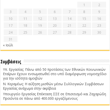
1
2
3
4
5
6
7
8
9
10
11
12
13
14
15
16
17
18
19
20
21
22
23
24
25
26
27
28
29
30
31
« Ιούλ
Συμβάσεις
Υπ. Εργασίας: Πάνω από 50 προτάσεις των Εθνικών Κοινωνικών
Εταίρων έχουν ενσωματωθεί στο υπό διαμόρφωση νομοσχέδιο
για την ισότητα αμοιβών
Ν. Κεραμέως: Η αύξηση μισθών μέσω Συλλογικών Συμβάσεων
Εργασίας ανάχωμα στην ακρίβεια
Υπουργείο Εργασίας Επέκταση ΣΣΕ σε Επισιτισμό και Ζαχαρώδη
Προϊόντα σε πάνω από 400.000 εργαζόμενους