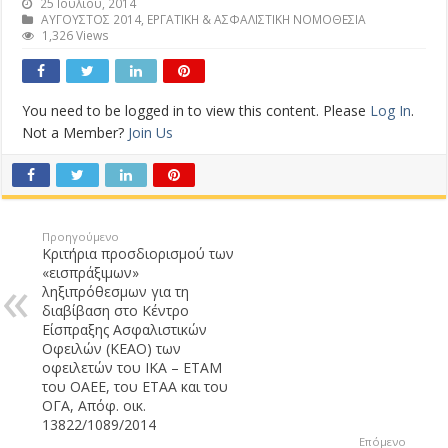
25 Ιουλίου, 2014
ΑΥΓΟΥΣΤΟΣ 2014
,
ΕΡΓΑΤΙΚΗ & ΑΣΦΑΛΙΣΤΙΚΗ ΝΟΜΟΘΕΣΙΑ
1,326 Views
You need to be logged in to view this content. Please
Log In
.
Not a Member?
Join Us
Προηγούμενο
Κριτήρια προσδιορισμού των
«εισπράξιμων»
ληξιπρόθεσμων για τη
διαβίβαση στο Κέντρο
Είσπραξης Ασφαλιστικών
Οφειλών (ΚΕΑΟ) των
οφειλετών του ΙΚΑ – ΕΤΑΜ
του ΟΑΕΕ, του ΕΤΑΑ και του
ΟΓΑ, Απόφ. οικ.
13822/1089/2014
Επόμενο