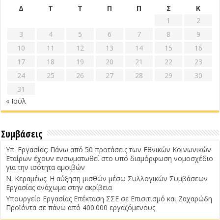
Δ
Τ
Τ
Π
Π
Σ
Κ
1
2
3
4
5
6
7
8
9
10
11
12
13
14
15
16
17
18
19
20
21
22
23
24
25
26
27
28
29
30
31
« Ιούλ
Συμβάσεις
Υπ. Εργασίας: Πάνω από 50 προτάσεις των Εθνικών Κοινωνικών
Εταίρων έχουν ενσωματωθεί στο υπό διαμόρφωση νομοσχέδιο
για την ισότητα αμοιβών
Ν. Κεραμέως: Η αύξηση μισθών μέσω Συλλογικών Συμβάσεων
Εργασίας ανάχωμα στην ακρίβεια
Υπουργείο Εργασίας Επέκταση ΣΣΕ σε Επισιτισμό και Ζαχαρώδη
Προϊόντα σε πάνω από 400.000 εργαζόμενους