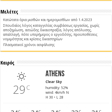
Μελέτες
Κατώτατα όρια μισθών και ημερομισθίων από 1.4.2023
Σπουδαίος λόγος καταγγελίας συμβάσεως εργασίας, χωρίς
αποζημίωση, αιτιώδης δικαιοπραξία, λόγος απόλυσης,
απαλλαγή, πότε υπερήμερος ο εργοδότης, προϋποθέσεις
νομιμότητας και κρίσεις δικαστηρίων
Πλασματικοί χρόνοι ασφάλισης
Καιρός
Athens
Clear Sky
29
C
humidity: 52%
wind: 4km/h N
H 30 • L 28
C
C
C
C
C