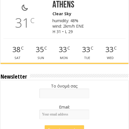
Athens
Clear Sky
31
C
humidity: 48%
wind: 2km/h ENE
H 31 • L 29
38
35
33
33
33
C
C
C
C
C
SAT
SUN
MON
TUE
WED
Newsletter
Το όνομά σας:
Email: