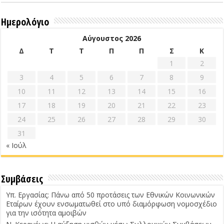
Ημερολόγιο
Αύγουστος 2026
Δ
Τ
Τ
Π
Π
Σ
Κ
1
2
3
4
5
6
7
8
9
10
11
12
13
14
15
16
17
18
19
20
21
22
23
24
25
26
27
28
29
30
31
« Ιούλ
Συμβάσεις
Υπ. Εργασίας: Πάνω από 50 προτάσεις των Εθνικών Κοινωνικών
Εταίρων έχουν ενσωματωθεί στο υπό διαμόρφωση νομοσχέδιο
για την ισότητα αμοιβών