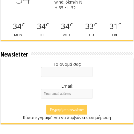
wind: 6km/h N
H 35 • L 32
34
34
34
33
31
C
C
C
C
C
MON
TUE
WED
THU
FRI
Newsletter
Το όνομά σας:
Email:
Κάντε εγγραφή για να λαμβάνετε ενημέρωση