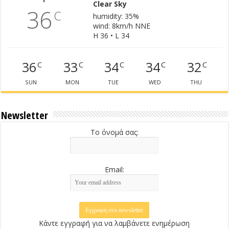
Clear Sky
36
C
humidity: 35%
wind: 8km/h NNE
H 36 • L 34
36
33
34
34
32
C
C
C
C
C
SUN
MON
TUE
WED
THU
Newsletter
Το όνομά σας:
Email:
Κάντε εγγραφή για να λαμβάνετε ενημέρωση