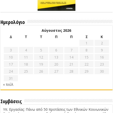
Ημερολόγιο
Αύγουστος 2026
Δ
Τ
Τ
Π
Π
Σ
Κ
1
2
3
4
5
6
7
8
9
10
11
12
13
14
15
16
17
18
19
20
21
22
23
24
25
26
27
28
29
30
31
« Ιούλ
Συμβάσεις
Υπ. Εργασίας: Πάνω από 50 προτάσεις των Εθνικών Κοινωνικών