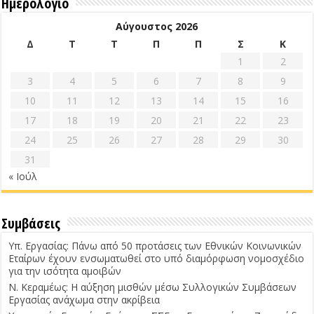
Ημερολόγιο
Αύγουστος 2026
Δ
Τ
Τ
Π
Π
Σ
Κ
1
2
3
4
5
6
7
8
9
10
11
12
13
14
15
16
17
18
19
20
21
22
23
24
25
26
27
28
29
30
31
« Ιούλ
Συμβάσεις
Υπ. Εργασίας: Πάνω από 50 προτάσεις των Εθνικών Κοινωνικών
Εταίρων έχουν ενσωματωθεί στο υπό διαμόρφωση νομοσχέδιο
για την ισότητα αμοιβών
Ν. Κεραμέως: Η αύξηση μισθών μέσω Συλλογικών Συμβάσεων
Εργασίας ανάχωμα στην ακρίβεια