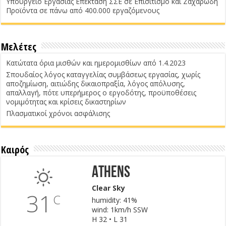
Υπουργείο Εργασίας Επέκταση ΣΣΕ σε Επισιτισμό και Ζαχαρώδη
Προϊόντα σε πάνω από 400.000 εργαζόμενους
Μελέτες
Κατώτατα όρια μισθών και ημερομισθίων από 1.4.2023
Σπουδαίος λόγος καταγγελίας συμβάσεως εργασίας, χωρίς
αποζημίωση, αιτιώδης δικαιοπραξία, λόγος απόλυσης,
απαλλαγή, πότε υπερήμερος ο εργοδότης, προϋποθέσεις
νομιμότητας και κρίσεις δικαστηρίων
Πλασματικοί χρόνοι ασφάλισης
Καιρός
Athens
Clear Sky
31
C
humidity: 41%
wind: 1km/h SSW
H 32 • L 31