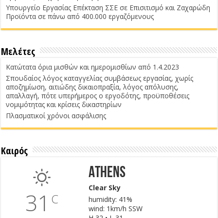
Υπουργείο Εργασίας Επέκταση ΣΣΕ σε Επισιτισμό και Ζαχαρώδη
Προϊόντα σε πάνω από 400.000 εργαζόμενους
Μελέτες
Κατώτατα όρια μισθών και ημερομισθίων από 1.4.2023
Σπουδαίος λόγος καταγγελίας συμβάσεως εργασίας, χωρίς
αποζημίωση, αιτιώδης δικαιοπραξία, λόγος απόλυσης,
απαλλαγή, πότε υπερήμερος ο εργοδότης, προϋποθέσεις
νομιμότητας και κρίσεις δικαστηρίων
Πλασματικοί χρόνοι ασφάλισης
Καιρός
Athens
Clear Sky
31
C
humidity: 41%
wind: 1km/h SSW
H 32 • L 31