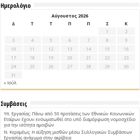
Ημερολόγιο
Αύγουστος 2026
Δ
Τ
Τ
Π
Π
Σ
Κ
1
2
3
4
5
6
7
8
9
10
11
12
13
14
15
16
17
18
19
20
21
22
23
24
25
26
27
28
29
30
31
« Ιούλ
Συμβάσεις
Υπ. Εργασίας: Πάνω από 50 προτάσεις των Εθνικών Κοινωνικών
Εταίρων έχουν ενσωματωθεί στο υπό διαμόρφωση νομοσχέδιο
για την ισότητα αμοιβών
Ν. Κεραμέως: Η αύξηση μισθών μέσω Συλλογικών Συμβάσεων
Εργασίας ανάχωμα στην ακρίβεια