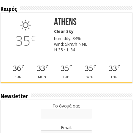
Καιρός
Athens
Clear Sky
35
C
humidity: 34%
wind: 5km/h NNE
H 35 • L 34
36
33
35
35
33
C
C
C
C
C
SUN
MON
TUE
WED
THU
Newsletter
Το όνομά σας:
Email: