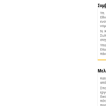
Συμ
Υπ.
Εθν
ενσ
νομ
Ν. 
Συλ
στη
Υπο
Επι
πάν
Μελ
Κατ
από
Σπο
εργ
δικ
πότ
προ