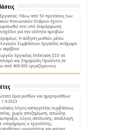
βάσεις
 Εργασίας: Πάνω από 50 προτάσεις των
ικών Κοινωνικών Εταίρων έχουν
ωματωθεί στο υπό διαμόρφωση
οσχέδιο για την ισότητα αμοιβών
Κεραμέως: Η αύξηση μισθών μέσω
λογικών Συμβάσεων Εργασίας ανάχωμα
ν ακρίβεια
υργείο Εργασίας Επέκταση ΣΣΕ σε
σιτισμό και Ζαχαρώδη Προϊόντα σε
ω από 400.000 εργαζόμενους
έτες
ώτατα όρια μισθών και ημερομισθίων
 1.4.2023
υδαίος λόγος καταγγελίας συμβάσεως
ασίας, χωρίς αποζημίωση, αιτιώδης
αιοπραξία, λόγος απόλυσης, απαλλαγή,
ε υπερήμερος ο εργοδότης,
ϋποθέσεις νομιμότητας και κρίσεις