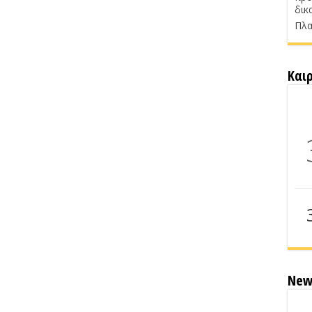
δικ
Πλα
Και
New