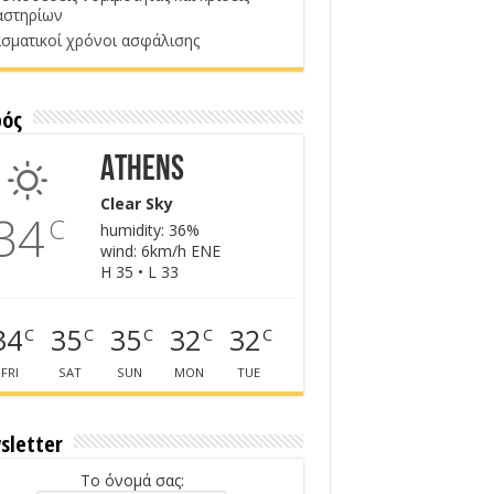
αστηρίων
σματικοί χρόνοι ασφάλισης
ρός
Athens
Clear Sky
34
C
humidity: 36%
wind: 6km/h ENE
H 35 • L 33
34
35
35
32
32
C
C
C
C
C
FRI
SAT
SUN
MON
TUE
sletter
Το όνομά σας: