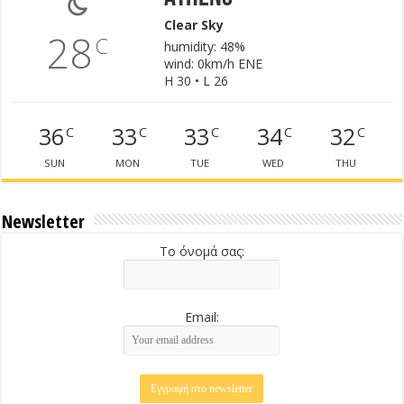
Clear Sky
28
C
humidity: 48%
wind: 0km/h ENE
H 30 • L 26
36
33
33
34
32
C
C
C
C
C
SUN
MON
TUE
WED
THU
Newsletter
Το όνομά σας:
Email: