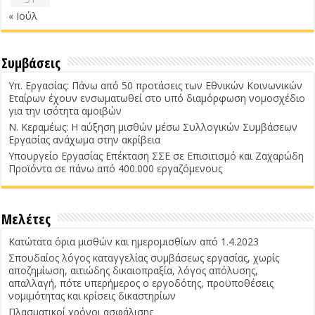
« Ιούλ
Συμβάσεις
Υπ. Εργασίας: Πάνω από 50 προτάσεις των Εθνικών Κοινωνικών
Εταίρων έχουν ενσωματωθεί στο υπό διαμόρφωση νομοσχέδιο
για την ισότητα αμοιβών
Ν. Κεραμέως: Η αύξηση μισθών μέσω Συλλογικών Συμβάσεων
Εργασίας ανάχωμα στην ακρίβεια
Υπουργείο Εργασίας Επέκταση ΣΣΕ σε Επισιτισμό και Ζαχαρώδη
Προϊόντα σε πάνω από 400.000 εργαζόμενους
Μελέτες
Κατώτατα όρια μισθών και ημερομισθίων από 1.4.2023
Σπουδαίος λόγος καταγγελίας συμβάσεως εργασίας, χωρίς
αποζημίωση, αιτιώδης δικαιοπραξία, λόγος απόλυσης,
απαλλαγή, πότε υπερήμερος ο εργοδότης, προϋποθέσεις
νομιμότητας και κρίσεις δικαστηρίων
Πλασματικοί χρόνοι ασφάλισης