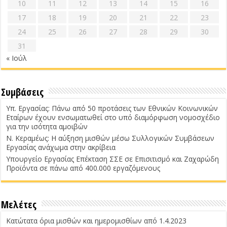
10
11
12
13
14
15
16
17
18
19
20
21
22
23
24
25
26
27
28
29
30
31
« Ιούλ
Συμβάσεις
Υπ. Εργασίας: Πάνω από 50 προτάσεις των Εθνικών Κοινωνικών
Εταίρων έχουν ενσωματωθεί στο υπό διαμόρφωση νομοσχέδιο
για την ισότητα αμοιβών
Ν. Κεραμέως: Η αύξηση μισθών μέσω Συλλογικών Συμβάσεων
Εργασίας ανάχωμα στην ακρίβεια
Υπουργείο Εργασίας Επέκταση ΣΣΕ σε Επισιτισμό και Ζαχαρώδη
Προϊόντα σε πάνω από 400.000 εργαζόμενους
Μελέτες
Κατώτατα όρια μισθών και ημερομισθίων από 1.4.2023