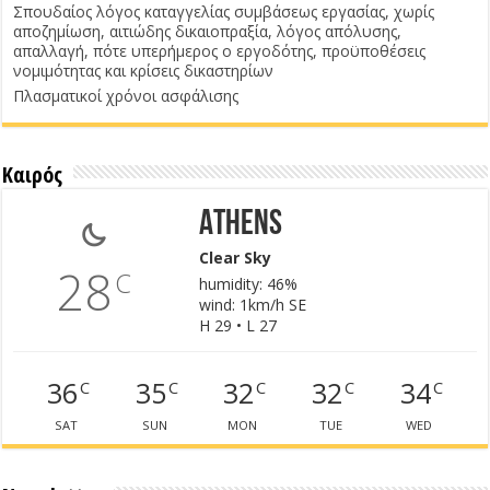
Σπουδαίος λόγος καταγγελίας συμβάσεως εργασίας, χωρίς
αποζημίωση, αιτιώδης δικαιοπραξία, λόγος απόλυσης,
απαλλαγή, πότε υπερήμερος ο εργοδότης, προϋποθέσεις
νομιμότητας και κρίσεις δικαστηρίων
Πλασματικοί χρόνοι ασφάλισης
Καιρός
Athens
Clear Sky
28
C
humidity: 46%
wind: 1km/h SE
H 29 • L 27
36
35
32
32
34
C
C
C
C
C
SAT
SUN
MON
TUE
WED