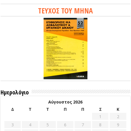
ΤΕΥΧΟΣ ΤΟΥ ΜΗΝΑ
Ημερολόγιο
Αύγουστος 2026
Δ
Τ
Τ
Π
Π
Σ
Κ
1
2
3
4
5
6
7
8
9