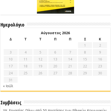
Ημερολόγιο
Αύγουστος 2026
Δ
Τ
Τ
Π
Π
Σ
Κ
1
2
3
4
5
6
7
8
9
10
11
12
13
14
15
16
17
18
19
20
21
22
23
24
25
26
27
28
29
30
31
« Ιούλ
Συμβάσεις
Υπ. Εργασίας: Πάνω από 50 προτάσεις των Εθνικών Κοινωνικών