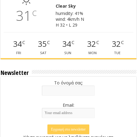
Clear Sky
31
C
humidity: 41%
wind: 4km/h N
H 32 • L 29
34
35
34
32
32
C
C
C
C
C
FRI
SAT
SUN
MON
TUE
Newsletter
Το όνομά σας:
Email: