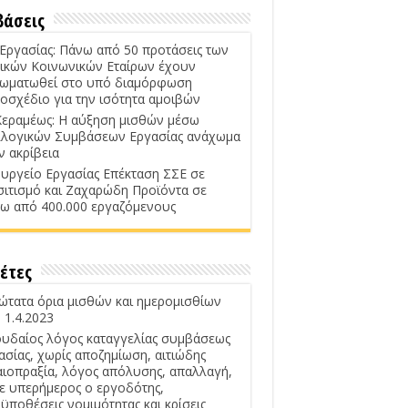
βάσεις
 Εργασίας: Πάνω από 50 προτάσεις των
ικών Κοινωνικών Εταίρων έχουν
ωματωθεί στο υπό διαμόρφωση
οσχέδιο για την ισότητα αμοιβών
Κεραμέως: Η αύξηση μισθών μέσω
λογικών Συμβάσεων Εργασίας ανάχωμα
ν ακρίβεια
υργείο Εργασίας Επέκταση ΣΣΕ σε
σιτισμό και Ζαχαρώδη Προϊόντα σε
ω από 400.000 εργαζόμενους
έτες
ώτατα όρια μισθών και ημερομισθίων
 1.4.2023
υδαίος λόγος καταγγελίας συμβάσεως
ασίας, χωρίς αποζημίωση, αιτιώδης
αιοπραξία, λόγος απόλυσης, απαλλαγή,
ε υπερήμερος ο εργοδότης,
ϋποθέσεις νομιμότητας και κρίσεις