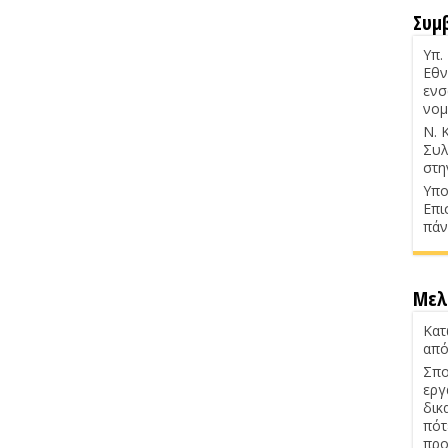
Συμ
Υπ.
Εθν
ενσ
νομ
Ν. 
Συλ
στη
Υπο
Επι
πάν
Μελ
Κατ
από
Σπο
εργ
δικ
πότ
προ