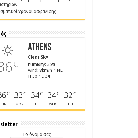
αστηρίων
σματικοί χρόνοι ασφάλισης
ρός
Athens
Clear Sky
36
C
humidity: 35%
wind: 8km/h NNE
H 36 • L 34
36
33
34
34
32
C
C
C
C
C
SUN
MON
TUE
WED
THU
sletter
Το όνομά σας: