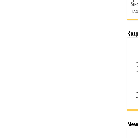
δικ
Πλα
Και
New