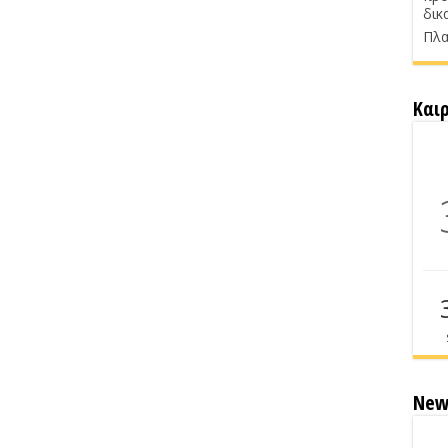
δικ
Πλα
Και
New