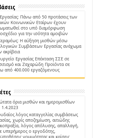
βάσεις
 Εργασίας: Πάνω από 50 προτάσεις των
ικών Κοινωνικών Εταίρων έχουν
ωματωθεί στο υπό διαμόρφωση
οσχέδιο για την ισότητα αμοιβών
Κεραμέως: Η αύξηση μισθών μέσω
λογικών Συμβάσεων Εργασίας ανάχωμα
ν ακρίβεια
υργείο Εργασίας Επέκταση ΣΣΕ σε
σιτισμό και Ζαχαρώδη Προϊόντα σε
ω από 400.000 εργαζόμενους
έτες
ώτατα όρια μισθών και ημερομισθίων
 1.4.2023
υδαίος λόγος καταγγελίας συμβάσεως
ασίας, χωρίς αποζημίωση, αιτιώδης
αιοπραξία, λόγος απόλυσης, απαλλαγή,
ε υπερήμερος ο εργοδότης,
ϋποθέσεις νομιμότητας και κρίσεις