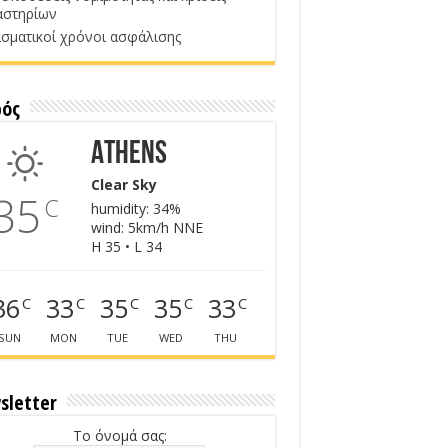
αστηρίων
σματικοί χρόνοι ασφάλισης
ρός
Athens
Clear Sky
35
C
humidity: 34%
wind: 5km/h NNE
H 35 • L 34
36
33
35
35
33
C
C
C
C
C
SUN
MON
TUE
WED
THU
sletter
Το όνομά σας: