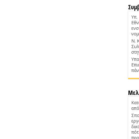
Συμ
Υπ.
Εθν
ενσ
νομ
Ν. 
Συλ
στη
Υπο
Επι
πάν
Μελ
Κατ
από
Σπο
εργ
δικ
πότ
προ