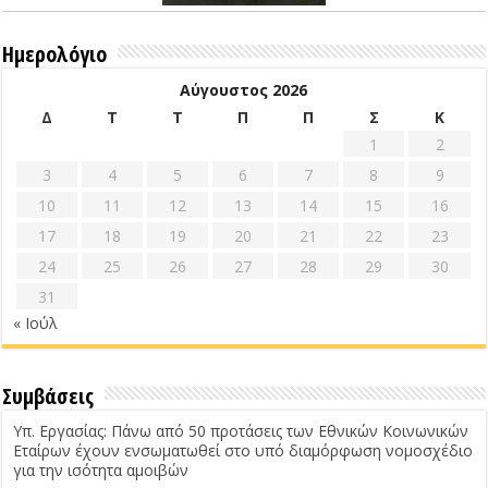
Ημερολόγιο
Αύγουστος 2026
Δ
Τ
Τ
Π
Π
Σ
Κ
1
2
3
4
5
6
7
8
9
10
11
12
13
14
15
16
17
18
19
20
21
22
23
24
25
26
27
28
29
30
31
« Ιούλ
Συμβάσεις
Υπ. Εργασίας: Πάνω από 50 προτάσεις των Εθνικών Κοινωνικών
Εταίρων έχουν ενσωματωθεί στο υπό διαμόρφωση νομοσχέδιο
για την ισότητα αμοιβών