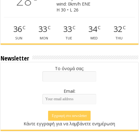
28
wind: 0km/h ENE
H 30 • L 26
36
33
33
34
32
C
C
C
C
C
SUN
MON
TUE
WED
THU
Newsletter
Το όνομά σας:
Email:
Κάντε εγγραφή για να λαμβάνετε ενημέρωση