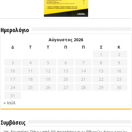
Ημερολόγιο
Αύγουστος 2026
Δ
Τ
Τ
Π
Π
Σ
Κ
1
2
3
4
5
6
7
8
9
10
11
12
13
14
15
16
17
18
19
20
21
22
23
24
25
26
27
28
29
30
31
« Ιούλ
Συμβάσεις
Υπ. Εργασίας: Πάνω από 50 προτάσεις των Εθνικών Κοινωνικών