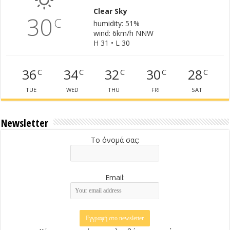
Clear Sky
30
C
humidity: 51%
wind: 6km/h NNW
H 31 • L 30
36
34
32
30
28
C
C
C
C
C
TUE
WED
THU
FRI
SAT
Newsletter
Το όνομά σας:
Email: