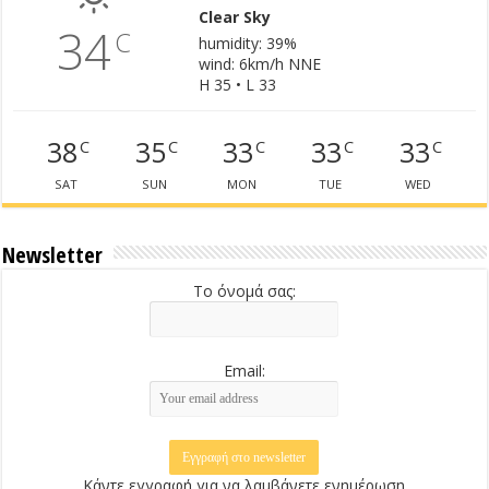
Clear Sky
34
C
humidity: 39%
wind: 6km/h NNE
H 35 • L 33
38
35
33
33
33
C
C
C
C
C
SAT
SUN
MON
TUE
WED
Newsletter
Το όνομά σας:
Email:
Κάντε εγγραφή για να λαμβάνετε ενημέρωση