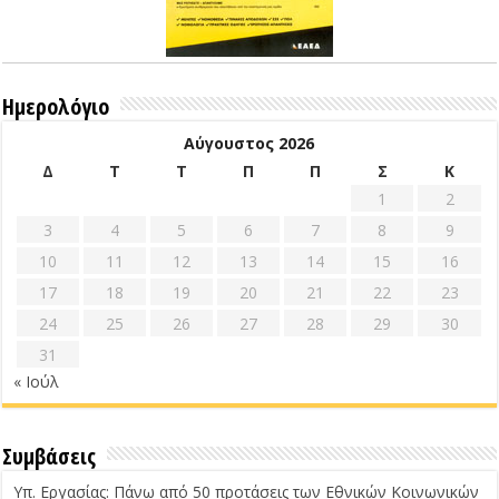
Ημερολόγιο
Αύγουστος 2026
Δ
Τ
Τ
Π
Π
Σ
Κ
1
2
3
4
5
6
7
8
9
10
11
12
13
14
15
16
17
18
19
20
21
22
23
24
25
26
27
28
29
30
31
« Ιούλ
Συμβάσεις
Υπ. Εργασίας: Πάνω από 50 προτάσεις των Εθνικών Κοινωνικών