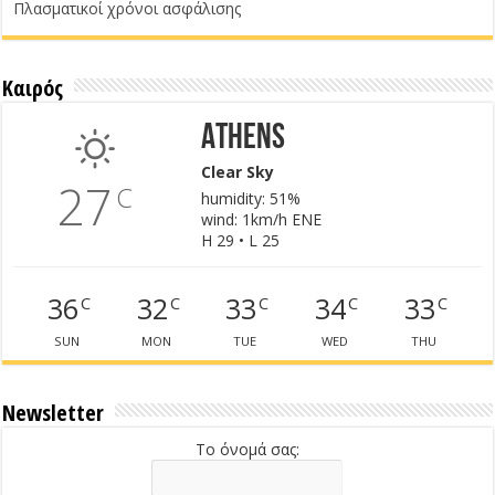
Πλασματικοί χρόνοι ασφάλισης
Καιρός
Athens
Clear Sky
27
C
humidity: 51%
wind: 1km/h ENE
H 29 • L 25
36
32
33
34
33
C
C
C
C
C
SUN
MON
TUE
WED
THU
Newsletter
Το όνομά σας: