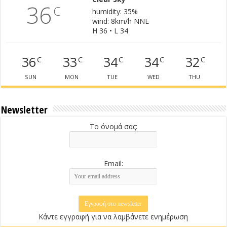
36
C
humidity: 35%
wind: 8km/h NNE
H 36 • L 34
36
33
34
34
32
C
C
C
C
C
SUN
MON
TUE
WED
THU
Newsletter
Το όνομά σας:
Email:
Κάντε εγγραφή για να λαμβάνετε ενημέρωση