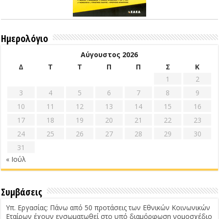
Ημερολόγιο
Αύγουστος 2026
Δ
Τ
Τ
Π
Π
Σ
Κ
1
2
3
4
5
6
7
8
9
10
11
12
13
14
15
16
17
18
19
20
21
22
23
24
25
26
27
28
29
30
31
« Ιούλ
Συμβάσεις
Υπ. Εργασίας: Πάνω από 50 προτάσεις των Εθνικών Κοινωνικών
Εταίρων έχουν ενσωματωθεί στο υπό διαμόρφωση νομοσχέδιο