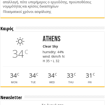
απαλλαγή, πότε υπερήμερος ο εργοδότης, προϋποθέσεις
νομιμότητας και κρίσεις δικαστηρίων
Πλασματικοί χρόνοι ασφάλισης
Καιρός
Athens
Clear Sky
34
C
humidity: 44%
wind: 6km/h N
H 35 • L 32
34
34
34
33
31
C
C
C
C
C
MON
TUE
WED
THU
FRI
Newsletter