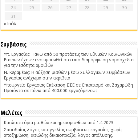
24
25
26
27
28
29
30
31
« Ιούλ
Συμβάσεις
Υπ. Εργασίας: Πάνω από 50 προτάσεις των Εθνικών Κοινωνικών
Εταίρων έχουν ενσωματωθεί στο υπό διαμόρφωση νομοσχέδιο
για την ισότητα αμοιβών
Ν. Κεραμέως: Η αύξηση μισθών μέσω Συλλογικών Συμβάσεων
Εργασίας ανάχωμα στην ακρίβεια
Υπουργείο Εργασίας Επέκταση ΣΣΕ σε Επισιτισμό και Ζαχαρώδη
Προϊόντα σε πάνω από 400.000 εργαζόμενους
Μελέτες
Κατώτατα όρια μισθών και ημερομισθίων από 1.4.2023
Σπουδαίος λόγος καταγγελίας συμβάσεως εργασίας, χωρίς
αποζημίωση, αιτιώδης δικαιοπραξία, λόγος απόλυσης,