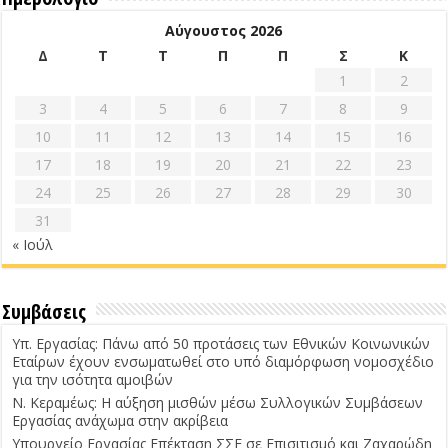
Αύγουστος 2026
Δ
Τ
Τ
Π
Π
Σ
Κ
1
2
3
4
5
6
7
8
9
10
11
12
13
14
15
16
17
18
19
20
21
22
23
24
25
26
27
28
29
30
31
« Ιούλ
Συμβάσεις
Υπ. Εργασίας: Πάνω από 50 προτάσεις των Εθνικών Κοινωνικών
Εταίρων έχουν ενσωματωθεί στο υπό διαμόρφωση νομοσχέδιο
για την ισότητα αμοιβών
Ν. Κεραμέως: Η αύξηση μισθών μέσω Συλλογικών Συμβάσεων
Εργασίας ανάχωμα στην ακρίβεια
Υπουργείο Εργασίας Επέκταση ΣΣΕ σε Επισιτισμό και Ζαχαρώδη