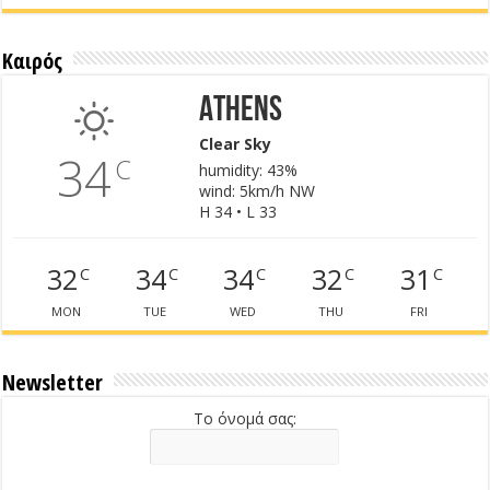
Καιρός
Athens
Clear Sky
34
C
humidity: 43%
wind: 5km/h NW
H 34 • L 33
32
34
34
32
31
C
C
C
C
C
MON
TUE
WED
THU
FRI
Newsletter
Το όνομά σας: