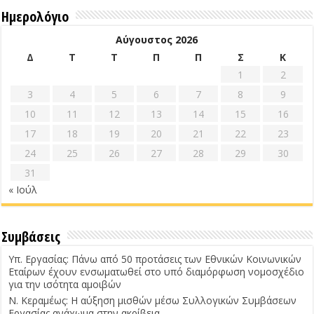
Ημερολόγιο
Αύγουστος 2026
Δ
Τ
Τ
Π
Π
Σ
Κ
1
2
3
4
5
6
7
8
9
10
11
12
13
14
15
16
17
18
19
20
21
22
23
24
25
26
27
28
29
30
31
« Ιούλ
Συμβάσεις
Υπ. Εργασίας: Πάνω από 50 προτάσεις των Εθνικών Κοινωνικών
Εταίρων έχουν ενσωματωθεί στο υπό διαμόρφωση νομοσχέδιο
για την ισότητα αμοιβών
Ν. Κεραμέως: Η αύξηση μισθών μέσω Συλλογικών Συμβάσεων
Εργασίας ανάχωμα στην ακρίβεια