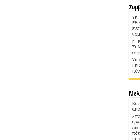
Συμ
Υπ.
Εθν
ενσ
νομ
Ν. 
Συλ
στη
Υπο
Επι
πάν
Μελ
Κατ
από
Σπο
εργ
δικ
πότ
προ