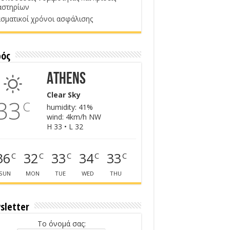
αστηρίων
σματικοί χρόνοι ασφάλισης
ρός
Athens
Clear Sky
33
C
humidity: 41%
wind: 4km/h NW
H 33 • L 32
36
32
33
34
33
C
C
C
C
C
SUN
MON
TUE
WED
THU
sletter
Το όνομά σας: