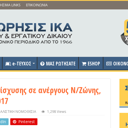
ΗΣΙΜΑ LINKS
ΕΠΙΚΟΙΝΩΝΙΑ
e-ΤΕΥΧΟΣ
ΜΑΣ ΡΩΤΗΣΑΤΕ
ESHOP
OIKON
ίσχυσης σε ανέργους Ν/Ζώνης,
017
ΦΑΛΙΣΤΙΚΗ ΝΟΜΟΘΕΣΙΑ
1,298 Views
edIn
Pinterest