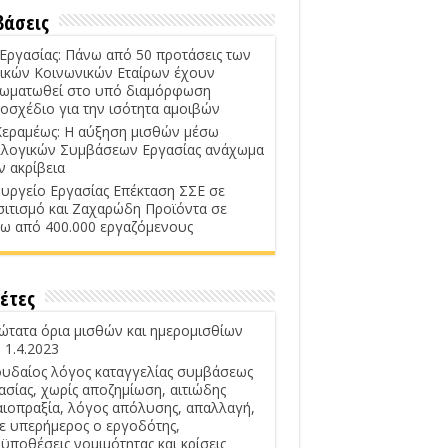
βάσεις
 Εργασίας: Πάνω από 50 προτάσεις των
ικών Κοινωνικών Εταίρων έχουν
ωματωθεί στο υπό διαμόρφωση
οσχέδιο για την ισότητα αμοιβών
Κεραμέως: Η αύξηση μισθών μέσω
λογικών Συμβάσεων Εργασίας ανάχωμα
ν ακρίβεια
υργείο Εργασίας Επέκταση ΣΣΕ σε
σιτισμό και Ζαχαρώδη Προϊόντα σε
ω από 400.000 εργαζόμενους
έτες
ώτατα όρια μισθών και ημερομισθίων
 1.4.2023
υδαίος λόγος καταγγελίας συμβάσεως
ασίας, χωρίς αποζημίωση, αιτιώδης
αιοπραξία, λόγος απόλυσης, απαλλαγή,
ε υπερήμερος ο εργοδότης,
ϋποθέσεις νομιμότητας και κρίσεις