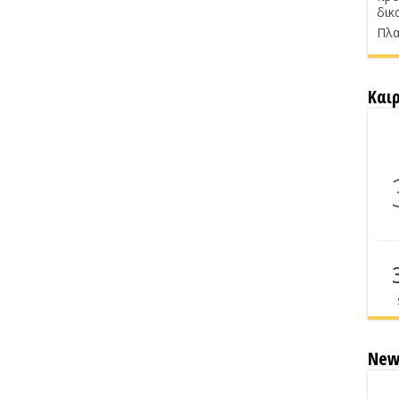
δικ
Πλα
Και
New