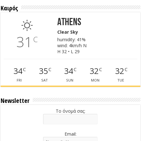
Καιρός
Athens
Clear Sky
31
C
humidity: 41%
wind: 4km/h N
H 32 • L 29
34
35
34
32
32
C
C
C
C
C
FRI
SAT
SUN
MON
TUE
Newsletter
Το όνομά σας:
Email: