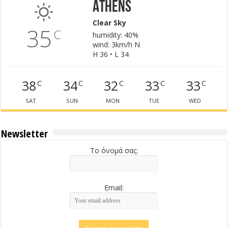
Athens
Clear Sky
35
C
humidity: 40%
wind: 3km/h N
H 36 • L 34
38
34
32
33
33
C
C
C
C
C
SAT
SUN
MON
TUE
WED
Newsletter
Το όνομά σας:
Email: