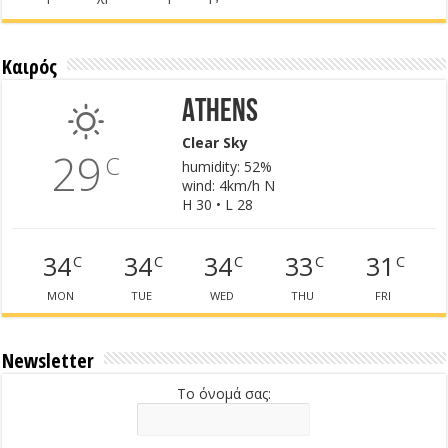
Καιρός
Athens
Clear Sky
29
C
humidity: 52%
wind: 4km/h N
H 30 • L 28
34
34
34
33
31
C
C
C
C
C
MON
TUE
WED
THU
FRI
Newsletter
Το όνομά σας: