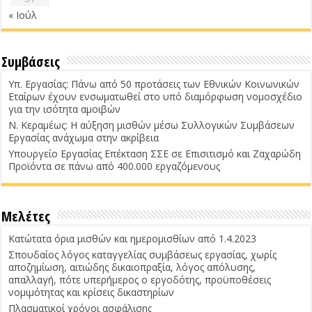
« Ιούλ
Συμβάσεις
Υπ. Εργασίας: Πάνω από 50 προτάσεις των Εθνικών Κοινωνικών
Εταίρων έχουν ενσωματωθεί στο υπό διαμόρφωση νομοσχέδιο
για την ισότητα αμοιβών
Ν. Κεραμέως: Η αύξηση μισθών μέσω Συλλογικών Συμβάσεων
Εργασίας ανάχωμα στην ακρίβεια
Υπουργείο Εργασίας Επέκταση ΣΣΕ σε Επισιτισμό και Ζαχαρώδη
Προϊόντα σε πάνω από 400.000 εργαζόμενους
Μελέτες
Κατώτατα όρια μισθών και ημερομισθίων από 1.4.2023
Σπουδαίος λόγος καταγγελίας συμβάσεως εργασίας, χωρίς
αποζημίωση, αιτιώδης δικαιοπραξία, λόγος απόλυσης,
απαλλαγή, πότε υπερήμερος ο εργοδότης, προϋποθέσεις
νομιμότητας και κρίσεις δικαστηρίων
Πλασματικοί χρόνοι ασφάλισης