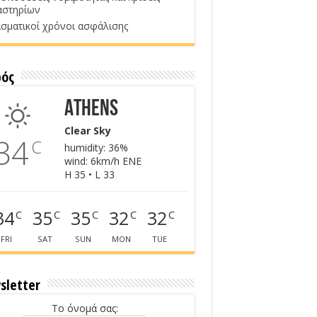
αστηρίων
σματικοί χρόνοι ασφάλισης
ρός
Athens
Clear Sky
34
C
humidity: 36%
wind: 6km/h ENE
H 35 • L 33
34
35
35
32
32
C
C
C
C
C
FRI
SAT
SUN
MON
TUE
sletter
Το όνομά σας: