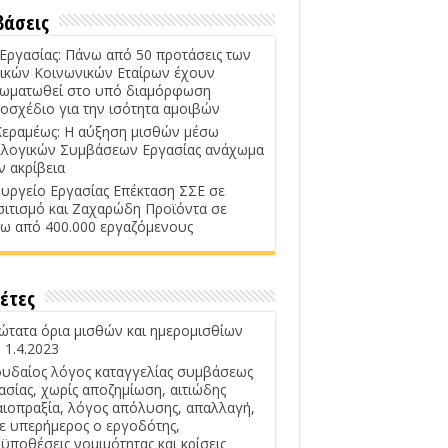
βάσεις
 Εργασίας: Πάνω από 50 προτάσεις των
ικών Κοινωνικών Εταίρων έχουν
ωματωθεί στο υπό διαμόρφωση
οσχέδιο για την ισότητα αμοιβών
Κεραμέως: Η αύξηση μισθών μέσω
λογικών Συμβάσεων Εργασίας ανάχωμα
ν ακρίβεια
υργείο Εργασίας Επέκταση ΣΣΕ σε
σιτισμό και Ζαχαρώδη Προϊόντα σε
ω από 400.000 εργαζόμενους
έτες
ώτατα όρια μισθών και ημερομισθίων
 1.4.2023
υδαίος λόγος καταγγελίας συμβάσεως
ασίας, χωρίς αποζημίωση, αιτιώδης
αιοπραξία, λόγος απόλυσης, απαλλαγή,
ε υπερήμερος ο εργοδότης,
ϋποθέσεις νομιμότητας και κρίσεις