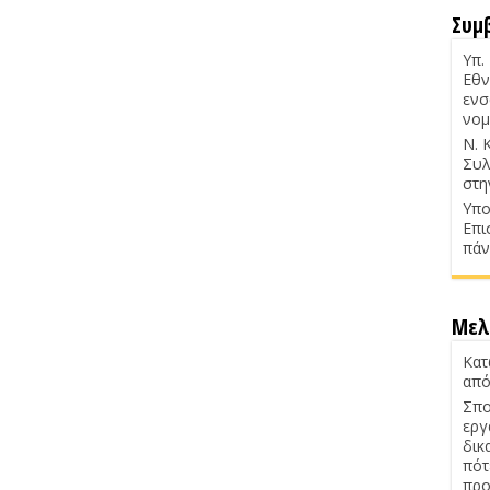
Συμ
Υπ.
Εθν
ενσ
νομ
Ν. 
Συλ
στη
Υπο
Επι
πάν
Μελ
Κατ
από
Σπο
εργ
δικ
πότ
προ