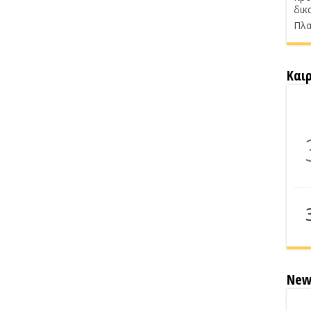
δικ
Πλα
Και
New