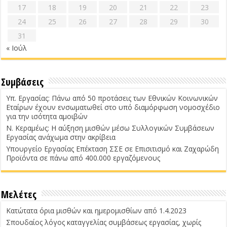
17
18
19
20
21
22
23
24
25
26
27
28
29
30
31
« Ιούλ
Συμβάσεις
Υπ. Εργασίας: Πάνω από 50 προτάσεις των Εθνικών Κοινωνικών
Εταίρων έχουν ενσωματωθεί στο υπό διαμόρφωση νομοσχέδιο
για την ισότητα αμοιβών
Ν. Κεραμέως: Η αύξηση μισθών μέσω Συλλογικών Συμβάσεων
Εργασίας ανάχωμα στην ακρίβεια
Υπουργείο Εργασίας Επέκταση ΣΣΕ σε Επισιτισμό και Ζαχαρώδη
Προϊόντα σε πάνω από 400.000 εργαζόμενους
Μελέτες
Κατώτατα όρια μισθών και ημερομισθίων από 1.4.2023
Σπουδαίος λόγος καταγγελίας συμβάσεως εργασίας, χωρίς