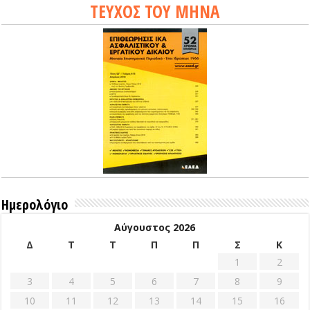
ΤΕΥΧΟΣ ΤΟΥ ΜΗΝΑ
Ημερολόγιο
Αύγουστος 2026
Δ
Τ
Τ
Π
Π
Σ
Κ
1
2
3
4
5
6
7
8
9
10
11
12
13
14
15
16