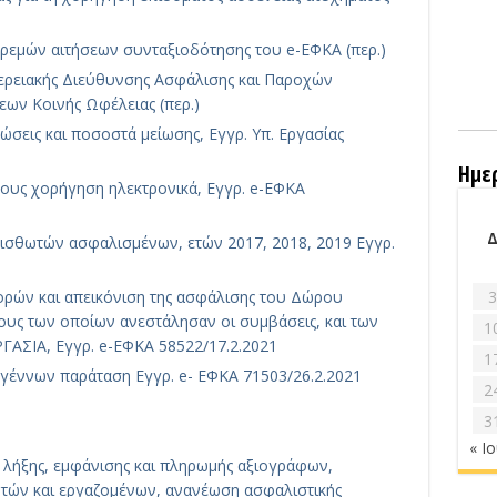
κκρεμών αιτήσεων συνταξιοδότησης του e-ΕΦΚΑ (περ.)
ερειακής Διεύθυνσης Ασφάλισης και Παροχών
ων Κοινής Ωφέλειας (περ.)
σεις και ποσοστά μείωσης, Εγγρ. Υπ. Εργασίας
Ημε
ους χορήγηση ηλεκτρονικά, Εγγρ. e-ΕΦΚΑ
ισθωτών ασφαλισμένων, ετών 2017, 2018, 2019 Εγγρ.
ρών και απεικόνιση της ασφάλισης του Δώρου
3
υς των οποίων ανεστάλησαν οι συμβάσεις, και των
1
ΓΑΣΙΑ, Εγγρ. e-ΕΦΚΑ 58522/17.2.2021
1
γέννων παράταση Εγγρ. e- ΕΦΚΑ 71503/26.2.2021
2
3
« Ι
λήξης, εμφάνισης και πληρωμής αξιογράφων,
οτών και εργαζομένων, ανανέωση ασφαλιστικής