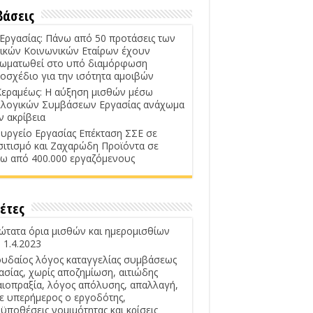
βάσεις
 Εργασίας: Πάνω από 50 προτάσεις των
ικών Κοινωνικών Εταίρων έχουν
ωματωθεί στο υπό διαμόρφωση
οσχέδιο για την ισότητα αμοιβών
Κεραμέως: Η αύξηση μισθών μέσω
λογικών Συμβάσεων Εργασίας ανάχωμα
ν ακρίβεια
υργείο Εργασίας Επέκταση ΣΣΕ σε
σιτισμό και Ζαχαρώδη Προϊόντα σε
ω από 400.000 εργαζόμενους
έτες
ώτατα όρια μισθών και ημερομισθίων
 1.4.2023
υδαίος λόγος καταγγελίας συμβάσεως
ασίας, χωρίς αποζημίωση, αιτιώδης
αιοπραξία, λόγος απόλυσης, απαλλαγή,
ε υπερήμερος ο εργοδότης,
ϋποθέσεις νομιμότητας και κρίσεις