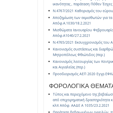
ικανότητας , παράταση Πόθεν Έσχες
Ν.4767/2021 Καθορισμός του εύρους 
Αποζημίωση των εκμισθωτών για τα
Απόφ.Α.1030/18.2.2021
Μισθώματα Ιανουαρίου Φεβρουαρίο
Απόφ.Α1040/27.2.2021
Ν.4765/2021 Εκσυγχρονισμός του Α
Κανονισμός συστάσεως και διαρθρώ
Μητροπόλεως Φθιώτιδος (περ.)
Κανονισμός λειτουργίας των Κεντρ
και Αιγιαλείας (περ.)
Προσδιορισμός ΑΕΠ 2020 Εγγρ.ΕΦΚΑ
ΦΟΡΟΛΟΓΙΚΑ ΘΕΜΑΤ
Τύπος και περιεχόμενο της βεβαίω
από επιχειρηματική δραστηριότητα 
κλπ Απόφ. ΑΑΔΕ Α 1035/23.2.2021
Παράταση βεβαιωμένων οφειλών, π