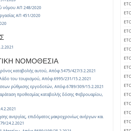
ΕΤΟ
χύ νόμου ΑΠ 248/2020
ΕΤΟ
εργασίας ΑΠ 451/2020
ΕΤΟ
020
ΕΤΟ
Σ
ΕΤΟ
.2.2021
ΕΤΟ
ΕΤΟ
ΣΤΙΚΗ ΝΟΜΟΘΕΣΙΑ
ΕΤΟ
χρόνος καταβολής αυτού, Απόφ.5475/427/3.2.2021
ΕΤΟ
λάδο του τουρισμού, Απόφ.6995/231/15.2.2021
ΕΤΟ
σεων ρύθμισης εργοδοτών, Απόφ.6789/309/15.2.2021
αράταση προθεσμίας καταβολής δόσης Φεβρουαρίου,
ΕΤΟ
ΕΤΟ
4.2.2021
ΕΤΟ
τησης ανεργίας, επιδόματος μακροχρονίως ανέργων και
ΕΤΟ
79/24.2.2021
ΕΤΟ
31 Μαρτίου, Απόφ.8689/198/25.2.2021