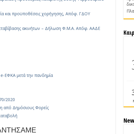
δικ
Πλα
σία και προϋποθέσεις χορήγησης, Απόφ. ΓΔΟΥ
ταβίβασης ακινήτων – Δήλωση Φ.Μ.Α. Απόφ. ΑΑΔΕ
Και
e-ΕΦΚΑ μετά την πανδημία
70/2020
ψη από Δημόσιους Φορείς
καταβολή
New
ΠΑΝΤΗΣΑΜΕ