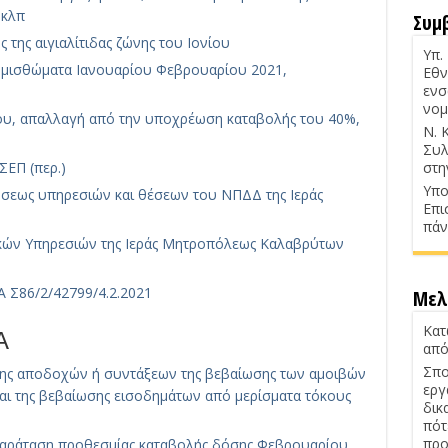
 κλπ
Συμ
της αιγιαλίτιδας ζώνης του Ιονίου
Υπ.
 μισθώματα Ιανουαρίου Φεβρουαρίου 2021,
Εθν
ενσ
νομ
υ, απαλλαγή από την υποχρέωση καταβολής του 40%,
Ν. 
Συλ
ΣΕΠ (περ.)
στη
Υπο
σεως υπηρεσιών και θέσεων του ΝΠΔΔ της Ιεράς
Επι
πάν
ικών Υπηρεσιών της Ιεράς Μητροπόλεως Καλαβρύτων
 Σ86/2/42799/4.2.2021
Μελ
Κατ
Α
από
Σπο
σης αποδοχών ή συντάξεων της βεβαίωσης των αμοιβών
εργ
και της βεβαίωσης εισοδημάτων από μερίσματα τόκους
δικ
πότ
προ
αράταση προθεσμίας καταβολής δόσης Φεβρουαρίου