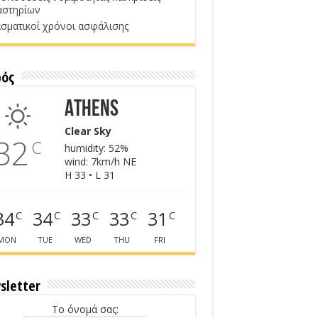
αστηρίων
σματικοί χρόνοι ασφάλισης
ρός
Athens
Clear Sky
32
C
humidity: 52%
wind: 7km/h NE
H 33 • L 31
34
34
33
33
31
C
C
C
C
C
MON
TUE
WED
THU
FRI
sletter
Το όνομά σας: